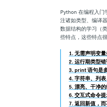
Python 在编
注诸如类型、编译
数据结构的学习（
些特点，这些特点
1. 无需声明变
2. 运行期类型
3. print 
4. 字符串、列
5. 漂亮、干
6. 交互式命
7. 返回新值，