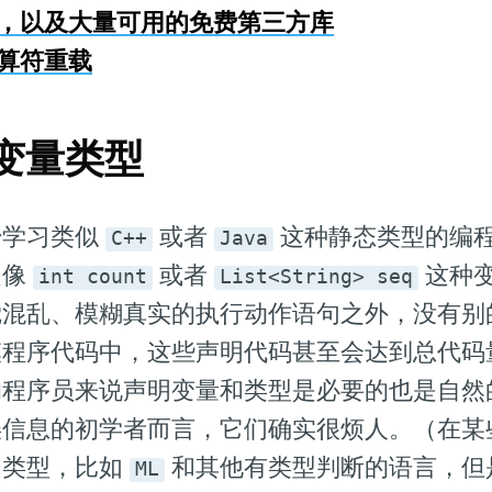
准库，以及大量可用的免费第三方库
运算符重载
明变量类型
始学习类似
或者
这种静态类型的编程
C++
Java
是像
或者
这种
int count
List<String> seq
觉混乱、模糊真实的执行动作语句之外，没有别
模程序代码中，这些声明代码甚至会达到总代码
的程序员来说声明变量和类型是必要的也是自然
误信息的初学者而言，它们确实很烦人。（在某
明类型，比如
和其他有类型判断的语言，但
ML