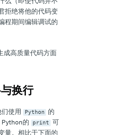
什么（即使代码并不
君拒绝将他的代码变
编程期间编辑调试的
生成高质量代码方面
格与换行
他们使用
的
Python
ython的
可
print
变量。相比于下面的